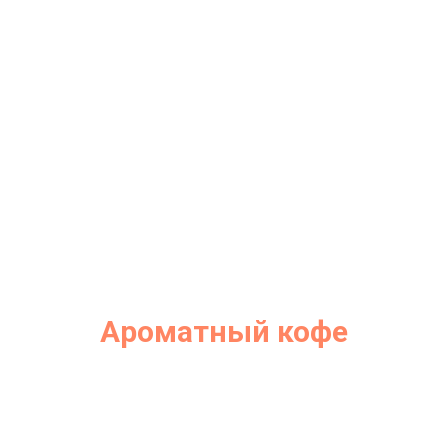
Ароматный кофе
По Европейским и Турецким рецептам